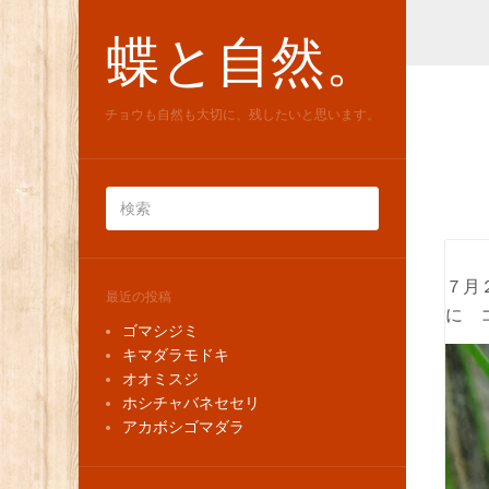
蝶と自然。
チョウも自然も大切に、残したいと思います。
７月
最近の投稿
に 
ゴマシジミ
キマダラモドキ
オオミスジ
ホシチャバネセセリ
アカボシゴマダラ