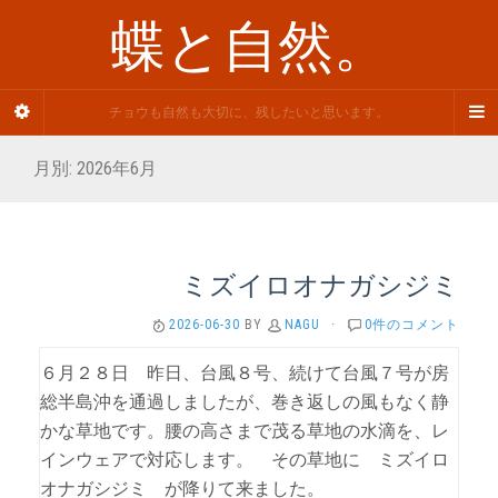
蝶と自然。
チョウも自然も大切に、残したいと思います。
月別: 2026年6月
ミズイロオナガシジミ
2026-06-30
BY
NAGU
·
0件のコメント
６月２８日 昨日、台風８号、続けて台風７号が房
総半島沖を通過しましたが、巻き返しの風もなく静
かな草地です。腰の高さまで茂る草地の水滴を、レ
インウェアで対応します。 その草地に ミズイロ
オナガシジミ が降りて来ました。