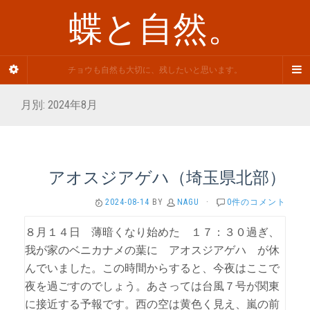
蝶と自然。
チョウも自然も大切に、残したいと思います。
月別: 2024年8月
アオスジアゲハ（埼玉県北部）
2024-08-14
BY
NAGU
·
0件のコメント
８月１４日 薄暗くなり始めた １７：３０過ぎ、
我が家のベニカナメの葉に アオスジアゲハ が休
んでいました。この時間からすると、今夜はここで
夜を過ごすのでしょう。あさっては台風７号が関東
に接近する予報です。西の空は黄色く見え、嵐の前