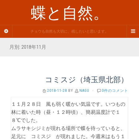
蝶と自然。
チョウも自然も大切に、残したいと思います。
月別: 2018年11月
コミスジ（埼玉県北部）
2018-11-28
BY
NAGU
·
0件のコメント
１１月２８日 風も弱く暖かい気温です。いつもの
林に着いた時（昼・１２時頃）、簡易温度計で１
８℃でした。
ムラサキシジミが現れる場所で蝶を待っていると、
足元に コミスジ が現れました。今週末はもう１