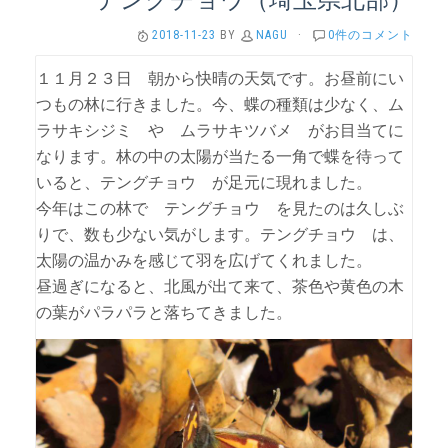
2018-11-23
BY
NAGU
·
0件のコメント
１１月２３日 朝から快晴の天気です。お昼前にい
つもの林に行きました。今、蝶の種類は少なく、ム
ラサキシジミ や ムラサキツバメ がお目当てに
なります。林の中の太陽が当たる一角で蝶を待って
いると、テングチョウ が足元に現れました。
今年はこの林で テングチョウ を見たのは久しぶ
りで、数も少ない気がします。テングチョウ は、
太陽の温かみを感じて羽を広げてくれました。
昼過ぎになると、北風が出て来て、茶色や黄色の木
の葉がパラパラと落ちてきました。