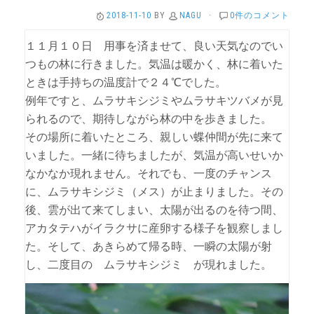
2018-11-10
BY
NAGU
·
0件のコメント
１１月１０日 用事を済ませて、良い天気なのでい
つもの林に行きました。気温は暖かく、林に着いた
ときは手持ちの温度計で２４℃でした。
例年ですと、ムラサキシジミやムラサキツバメが見
られるので、期待しながら林の中を歩きました。
その場所に着いたところ、親しい蝶仲間が先に来て
いました。一緒に待ちましたが、気温が高いせいか
なかなか現れません。それでも、一度のチャンス
に、ムラサキシジミ（メス）が止まりました。その
後、雲が出て来てしまい、太陽が出るのを待つ間、
アカタテハがイラクサに産卵する様子を観察しまし
た。そして、あきらめて帰る時、一瞬の太陽が射
し、二度目の ムラサキシジミ が現れました。