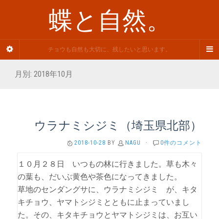
蝶と自然。
チョウも自然も大切に、残したいと思います。
月別: 2018年10月
ウラナミシジミ（埼玉県北部）
2018-10-28
BY
NAGU
·
0件のコメント
１０月２８日 いつもの林に行きました。草も木々
の葉も、だいぶ黄色や茶色になってきました。
草地のセンダングサに、ウラナミシジミ が、キタ
キチョウ、ヤマトシジミとともに止まっていまし
た。その、キタキチョウとヤマトシジミは、お互い