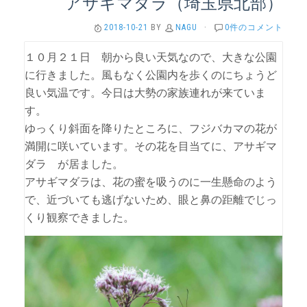
アサギマダラ（埼玉県北部）
2018-10-21
BY
NAGU
·
0件のコメント
１０月２１日 朝から良い天気なので、大きな公園
に行きました。風もなく公園内を歩くのにちょうど
良い気温です。今日は大勢の家族連れが来ていま
す。
ゆっくり斜面を降りたところに、フジバカマの花が
満開に咲いています。その花を目当てに、アサギマ
ダラ が居ました。
アサギマダラは、花の蜜を吸うのに一生懸命のよう
で、近づいても逃げないため、眼と鼻の距離でじっ
くり観察できました。