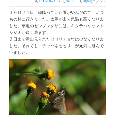
2018-10-24
BY
NAGU
·
0件のコメント
１０月２４日 朝降っていた雨がやんだので、いつ
もの林に行きました。太陽が出て気温も高くなりま
した。草地のセンダングサには、キタテハやヤマト
シジミが多く居ます。
先日まで沢山見られたセセリチョウは少なくなりま
した。それでも、チャバネセセリ が元気に飛んで
いました。