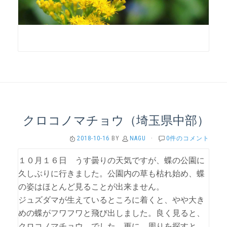
クロコノマチョウ（埼玉県中部）
2018-10-16
BY
NAGU
·
0件のコメント
１０月１６日 うす曇りの天気ですが、蝶の公園に
久しぶりに行きました。公園内の草も枯れ始め、蝶
の姿はほとんど見ることが出来ません。
ジュズダマが生えているところに着くと、やや大き
めの蝶がフワフワと飛び出しました。良く見ると、
クロコノマチョウ でした。更に、周りを探すと、