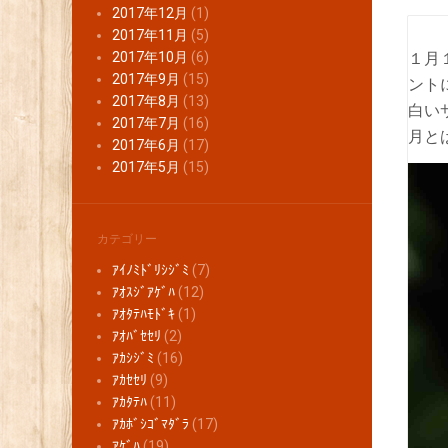
2017年12月
(1)
2017年11月
(5)
１月
2017年10月
(6)
2017年9月
(15)
ント
2017年8月
(13)
白い
2017年7月
(16)
月と
2017年6月
(17)
2017年5月
(15)
カテゴリー
ｱｲﾉﾐﾄﾞﾘｼｼﾞﾐ
(7)
ｱｵｽｼﾞｱｹﾞﾊ
(12)
ｱｵﾀﾃﾊﾓﾄﾞｷ
(1)
ｱｵﾊﾞｾｾﾘ
(2)
ｱｶｼｼﾞﾐ
(16)
ｱｶｾｾﾘ
(9)
ｱｶﾀﾃﾊ
(11)
ｱｶﾎﾞｼｺﾞﾏﾀﾞﾗ
(17)
ｱｹﾞﾊ
(19)