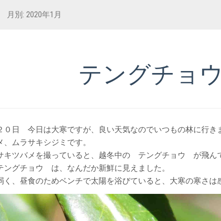
月別: 2020年1月
テングチョ
２０日 今日は大寒ですが、良い天気なのでいつもの林に行き
メ、ムラサキシジミです。
サキツバメを撮っていると、越冬中の テングチョウ が飛ん
テングチョウ は、なんだか新鮮に見えました。
弱く、昼食のためベンチで太陽を浴びていると、大寒の寒さは