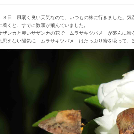
１３日 風弱く良い天気なので、いつもの林に行きました。気
に着くと、すでに数頭が飛んでいました。
サザンカと赤いサザンカの花で ムラサキツバメ が盛んに蜜
は思えない陽気に ムラサキツバメ はたっぷり蜜を吸って、