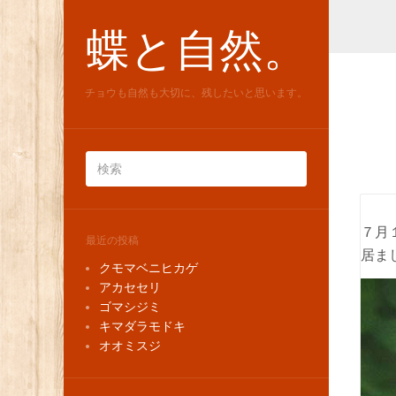
蝶と自然。
チョウも自然も大切に、残したいと思います。
７月
最近の投稿
居ま
クモマベニヒカゲ
アカセセリ
ゴマシジミ
キマダラモドキ
オオミスジ