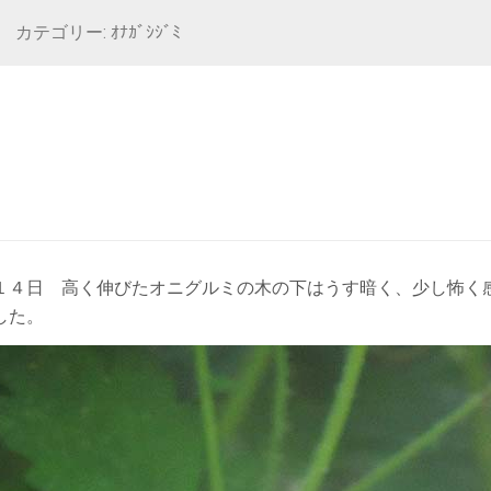
カテゴリー: ｵﾅｶﾞｼｼﾞﾐ
１４日 高く伸びたオニグルミの木の下はうす暗く、少し怖く
した。