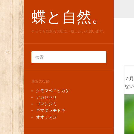
蝶と自然。
チョウも自然も大切に、残したいと思います。
７月
最近の投稿
ない
クモマベニヒカゲ
アカセセリ
ゴマシジミ
キマダラモドキ
オオミスジ