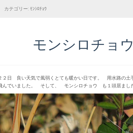
カテゴリー: ﾓﾝｼﾛﾁｮｳ
モンシロチョ
２２日 良い天気で風弱くとても暖かい日です。 用水路の土
飛んでいました。 そして、 モンシロチョウ も１頭居まし