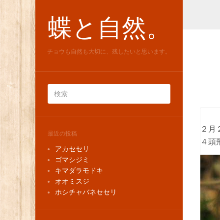
蝶と自然。
チョウも自然も大切に、残したいと思います。
２月
最近の投稿
４頭
アカセセリ
ゴマシジミ
キマダラモドキ
オオミスジ
ホシチャバネセセリ