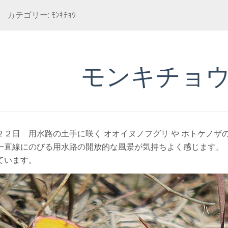
カテゴリー: ﾓﾝｷﾁｮｳ
モンキチョ
２２日 用水路の土手に咲く オオイヌノフグリ や ホトケノ
一直線にのびる用水路の開放的な風景が気持ちよく感じます。
ています。