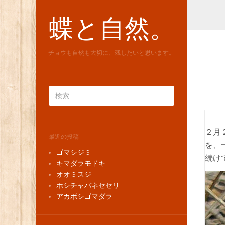
蝶と自然。
チョウも自然も大切に、残したいと思います。
２月
最近の投稿
を、
ゴマシジミ
続け
キマダラモドキ
オオミスジ
ホシチャバネセセリ
アカボシゴマダラ