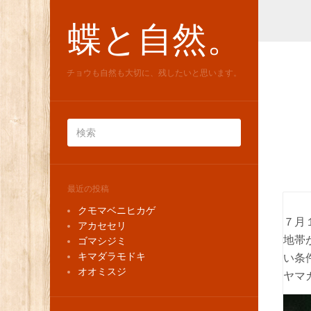
蝶と自然。
チョウも自然も大切に、残したいと思います。
最近の投稿
クモマベニヒカゲ
７月
アカセセリ
地帯
ゴマシジミ
キマダラモドキ
い条
オオミスジ
ヤマ