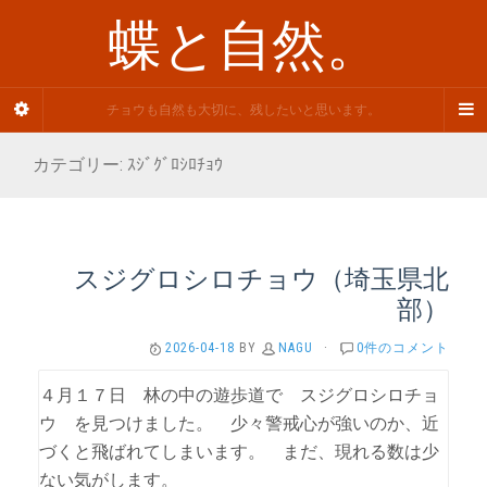
蝶と自然。
チョウも自然も大切に、残したいと思います。
カテゴリー: ｽｼﾞｸﾞﾛｼﾛﾁｮｳ
スジグロシロチョウ（埼玉県北
部）
2026-04-18
BY
NAGU
·
0件のコメント
４月１７日 林の中の遊歩道で スジグロシロチョ
ウ を見つけました。 少々警戒心が強いのか、近
づくと飛ばれてしまいます。 まだ、現れる数は少
ない気がします。