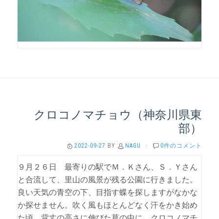
クロコノマチョウ（神奈川県東
部）
2022-09-27
BY
NAGU
·
0件のコメント
９月２６日 最寄りの駅でＭ．Ｋさん、Ｓ．Ｙさん
と合流して、里山の風景が残る公園に行きました。
良い天気の青空の下、目指す蝶を探しますがなかな
か探せません。吹く風もほとんどなく汗をかき始め
た頃、背丈の高さに伸びた草の中に クロコノマチ