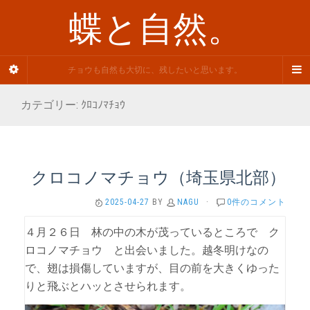
蝶と自然。
チョウも自然も大切に、残したいと思います。
カテゴリー: ｸﾛｺﾉﾏﾁｮｳ
クロコノマチョウ（埼玉県北部）
2025-04-27
BY
NAGU
·
0件のコメント
４月２６日 林の中の木が茂っているところで ク
ロコノマチョウ と出会いました。越冬明けなの
で、翅は損傷していますが、目の前を大きくゆった
りと飛ぶとハッとさせられます。