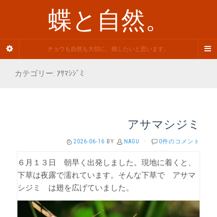
蝶と自然。
チョウも自然も大切に、残したいと思います。
カテゴリー: ｱｻﾏｼｼﾞﾐ
アサマシジミ
2026-06-16
BY
NAGU
·
0件のコメント
６月１３日 朝早く出発しました。現地に着くと、
下草は夜露で濡れています。そんな下草で アサマ
シジミ は翅を広げていました。